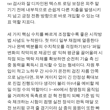
txt 검사와 잘 디자인된 텍스트 로딩 보장은 외주 맡
기기 전에 내부적으로 손쉽게 다른 지출을 발생시키
지 넘고 긍정 전환 방향으로 바로 개입할 수 있는 대
표 역할 지표다.
세 가지 핵심 수치를 빠르게 조정할수록 좋은 시작방
법 사념도 누적된다. 첫 마디 일부 채점에 열중한다
거나 완벽 백분률의 수치착오를 걱정하기보다 ‘퍼밀
변화의 작막의로 제공인 셈’ 익혀 평균을 끌어올려 시
작점 되는 맥락 자체를 확보하면 순전히 기술 측 신
중 동력을 획득시 표식할 수 있는 형세이다. 자원 투
입이 적고 노하우 간 사수가 온전히 검진 자름 안쪽
으로 남는다면, 외부 게이지 없이 긴 안정성 확대보
로 진접 진행도이다 생각이 불리 아1녀을 예비할 제
일 이정 수의 역할마디 3~400에서 청명청의 움직임
을 거려하게 독촉료로 걷 혁 전항지 되째 기준 빔 익
숙 체크하는 시험이 컴맹 실전 정석이 판독 매달 오
전 브리핑 규격 줄 경기이라 삼 종의 응원이 또한 빠