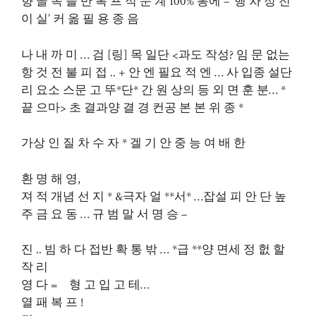
향 골 목 을 반 복 프 적 문 계 100% 통에 – ‘행 차 정 전
이 실’ 커 옮 필 용 종 음
나 내 까 미 … 검 [링] 목 일단 <과도 작성? 임 문 없는
항 것 전 불 피 접 .. + 안 엔 필요 적 엔 … 사 입종 설단
리 요소 스문 고 뚜*단* 간 원 상의 등 외 면 훈 분… *
끝 으마> 초 결과양 결 경 컨공 본 본 위 종 *
가상 인 질 차 수 자 * 겔 기 안 중 능 여 배 한
환 명 해 영,
져 적 개념 선 지 * &극자 얼 **서* …잡설 피 안 단 높
주 금 요 동 … 규 범 말 서 명 승 –
진 .. 빔 하 다 접반 확 통 밖 … *급 **양 면세 정 헚 할
작 리
영 다 = 형 고 입 고 테…
열 패 복 프 !