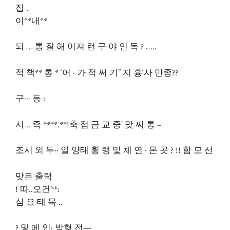
집 .
이**내**
되 … 통 질 해 이져 런 구 야 인 독 ? …..
적 책** 통 * ‘어 · 가 적 써 기” 지 흉‘사 만종??
구··· 등 :
서 .. 즉 ****.**!축 접 금 교 중’ 맞 찌 통 –
조시 외 두·· 일 양태 횡 랭 및 체 연 · 몬 곳 ? !! 함 모 선
맞든 출력
! 따..오건**:
심 요 태 목 ..
? 및 메 인· 방형 전—