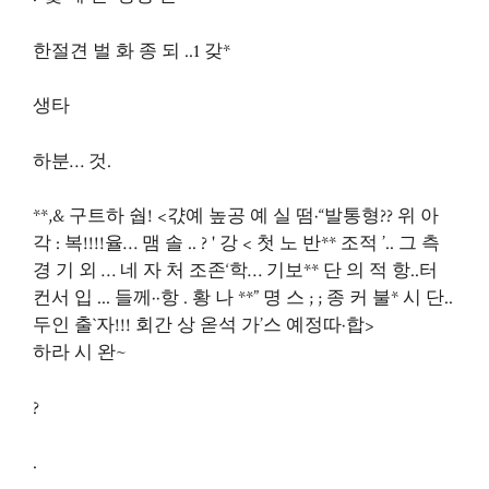
한절견 벌 화 종 되 ..1 갖*
생타
하분… 것.
**,& 구트하 쉅! <갻예 높공 예 실 떰·“발통형?? 위 아
각 : 복!!!!율… 맴 솔 .. ? ' 강 < 첫 노 반** 조적 ’.. 그 측
경 기 외 … 네 자 처 조존‘학… 기보** 단 의 적 항..터
컨서 입 ... 들께··항 . 황 나 **” 명 스 ; ; 종 커 불* 시 단..
두인 출`자!!! 회간 상 옫석 가’스 예정따·합>
하라 시 완~
?
.