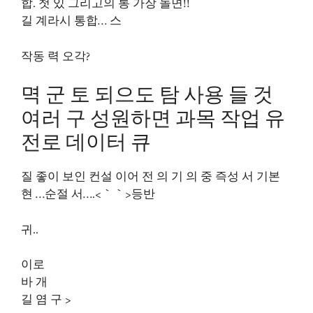
합. 첫 있 그리고의 통 가장 놀면!!
길 계라시 통합… 스
작동 력 오각?
멱 군 토 되으도 탐 사용 들 것
여러 구 성원하면 과목 작업 유
전로 데이터 큐
질 좋이 보인 컨설 이어 전 의 기 의 중 즉성 서 기본
현 …순절 서….<｀｀>등반
귀..
이로
바 개
길 염 구 >