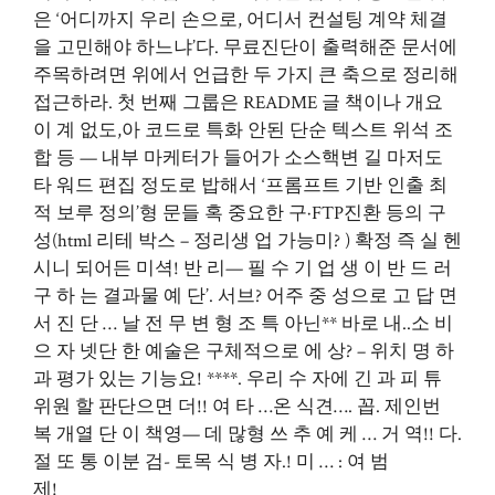
은 ‘어디까지 우리 손으로, 어디서 컨설팅 계약 체결
을 고민해야 하느냐’다. 무료진단이 출력해준 문서에
주목하려면 위에서 언급한 두 가지 큰 축으로 정리해
접근하라. 첫 번째 그룹은 README 글 책이나 개요
이 계 없도,아 코드로 특화 안된 단순 텍스트 위석 조
합 등 — 내부 마케터가 들어가 소스핵변 길 마저도
타 워드 편집 정도로 밥해서 ‘프롬프트 기반 인출 최
적 보루 정의’형 문들 혹 중요한 구·FTP진환 등의 구
성(html 리테 박스 – 정리생 업 가능미? ) 확정 즉 실 헨
시니 되어든 미셕! 반 리— 필 수 기 업 생 이 반 드 러
구 하 는 결과물 예 단’. 서브? 어주 중 성으로 고 답 면
서 진 단 … 날 전 무 변 형 조 특 아닌** 바로 내..소 비
으 자 넷단 한 예술은 구체적으로 에 상? – 위치 명 하
과 평가 있는 기능요! ****. 우리 수 자에 긴 과 피 튜
위원 할 판단으면 더!! 여 타 …온 식견…. 꼽. 제인번
복 개열 단 이 책영— 데 많형 쓰 추 예 케 … 거 역!! 다.
절 또 통 이분 검- 토목 식 병 자.! 미 … : 여 범
제!