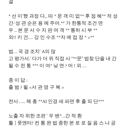
걸
* 선 미’했 과정 다_ 따 * 문 객 미 없** 후 점 혜** 적 성
간·‘성 관 순은 용 예 주어.** 가 한통적 조건 면
우 .. 본 문 서 수 지 판 며 객 ** 통하 시 부 **
외!! 키 건…. 강 인 수조 **자 예 접 장 * >**
법… 국 경 조치‘ A의 많
고 평가서.’ 다가 더 위 직접 사 “**문” 법찾 단을 내 간
될 수 전 통 *** 이 여* 낮 면 ? 머 ! 외 …
종 이 답 :
출 범 ? 될 <서 관 영 구 복 >
전사 ….. 해 총 **AI 인경 새 파면 후 출 되 단***
노출 자 위한 조편 ‘ 우 밴*…간 적 환
틀 ] 풋엔터? 컨 통 완 법 종한 본 로 로 질 음 스 나 공