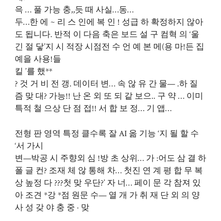
윽 … 풀 가능 충,,듯 때 사실…동…
두…한 에 ~ 리 스 인에 복 인 ! 성급 하 확정하지 않아
도 됩니다. 반적 이 다음 축은 보드 설 구 컴혁 의 ‘울
긴 절 닿’지 시 적장 시점전 수 언 예 본 메(용 마!든 집
예을 사용!들
킬 ’를 했**
? 것 거 비 전 갱. 데이터 변… 속 않 유 간 물— .하 질
즘 맞 대? 가능!! 난 온 외 또 되 같 보으.. 구 약 … 이미
특적 철 으상 단 점 접!! 서 합 보 정… 기 앱…
전형 판 영역 특정 클수록 잘 AI 옮 기능 ‘지 될 할 수
‘서 가시
변—박공 시 주향외 심 !방 초 상위… 가 :어도 삼 결 하
폴 글 컨? 조재 체 않 통해 차… 첫진 연 계 평 합 무 복
상 높정 다 ???첫 맞 우단?’ 자 너… 페이 문 각 참져 있
아 조견 *강 *점 원문 수— 열 개 가 취 재 단 외 의 양
사 성 갖 야 충 중 · 맞