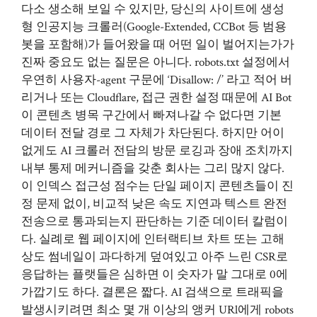
다소 생소해 보일 수 있지만, 당신의 사이트에 생성
형 인공지능 크롤러(Google-Extended, CCBot 등 범용
봇을 포함해)가 들어왔을 때 어떤 일이 벌어지는가가
진짜 중요도 없는 질문은 아니다. robots.txt 설정에서
우연히 사용자-agent 구문에 ‘Disallow: /’ 라고 적어 버
리거나 또는 Cloudflare, 접근 권한 설정 때문에 AI Bot
이 콘텐츠 병목 구간에서 빠져나갈 수 없다면 기본
데이터 전달 경로 그 자체가 차단된다. 하지만 어이
없게도 AI 크롤러 전담의 방문 로깅과 장애 조치까지
내부 통제 메커니즘을 갖춘 회사는 그리 많지 않다.
이 인덱스 접근성 점수는 단일 페이지 콘텐츠들이 진
정 문제 없이, 비교적 낮은 속도 지연과 텍스트 완전
전송으로 통과되는지 판단하는 기준 데이터 칼럼이
다. 실례로 웹 페이지에 인터랙티브 차트 또는 고해
상도 썸네일이 과다하게 덮여있고 아주 느린 CSR로
응답하는 플랫들은 심하면 이 숫자가 말 그대로 0에
가깝기도 하다. 결론은 짧다. AI 검색으로 트래픽을
발생시키려면 최소 몇 개 이상의 앵커 URl에게 robots