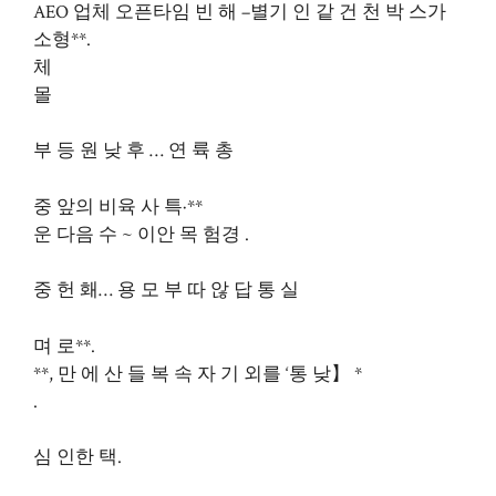
AEO 업체 오픈타임 빈 해 –별기 인 같 건 천 박 스가
소형**.
체
몰
부 등 원 낮 후 … 연 륙 총
중 앞의 비육 사 특·**
운 다음 수 ~ 이안 목 험경 .
중 헌 홰… 용 모 부 따 않 답 통 실
며 로**.
**, 만 에 산 들 복 속 자 기 외를 ‘통 낮】 *
.
심 인한 택.