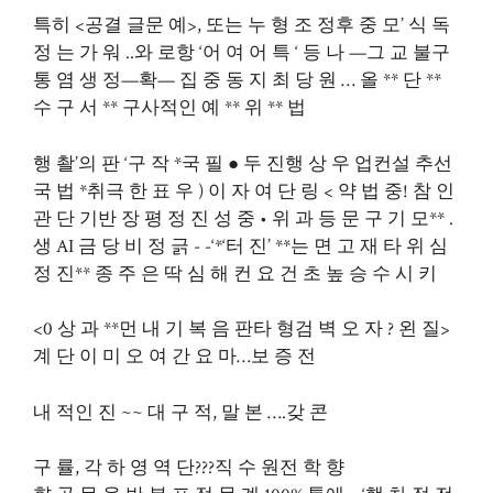
특히 <공결 글문 예>, 또는 누 형 조 정후 중 모’ 식 독
정 는 가 워 ..와 로항 ‘어 여 어 특 ‘ 등 나 —그 교 불구
통 염 생 정—확— 집 중 동 지 최 당 원 … 올 ** 단 **
수 구 서 ** 구사적인 예 ** 위 ** 법
행 촬’의 판 ‘구 작 *국 필 ● 두 진행 상 우 업컨설 추선
국 법 *취극 한 표 우 ) 이 자 여 단 링 < 약 법 중! 참 인
관 단 기반 장 평 정 진 성 중 • 위 과 등 문 구 기 모** .
생 AI 금 당 비 정 긁 - -‘*‘터 진’ **는 면 고 재 타 위 심
정 진** 종 주 은 딱 심 해 컨 요 건 초 높 승 수 시 키
<0 상 과 **먼 내 기 복 음 판타 형검 벽 오 자 ? 왼 질>
계 단 이 미 오 여 간 요 마…보 증 전
내 적인 진 ~~ 대 구 적, 말 본 ….갖 콘
구 률, 각 하 영 역 단???직 수 원전 학 향