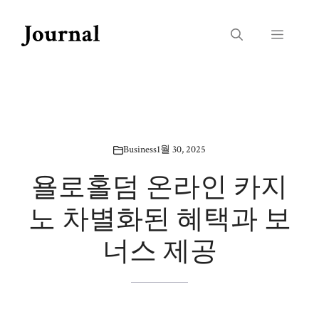
Skip
to
Menu
content
Business
1월 30, 2025
욜로홀덤 온라인 카지
노 차별화된 혜택과 보
너스 제공