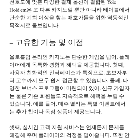
선호도에 맞춘 다양한 결제 옵션이 결합된 Yolo
Hold’em은 또 다른 카지노일 뿐만 아니라 테이블에서
단순한 기회 이상을 찾는 애호가들을 위한 역동적인
목적지로 돋보입니다.
– 고유한 기능 및 이점
욜로홀덤 온라인 카지노는 단순한 게임을 넘어, 플레
이어에게 독특한 경험과 혜택을 제공합니다. 첫째,
사용자 친화적인 인터페이스가 특징으로, 초보자부
터 고수까지 모두 쉽게 접근할 수 있습니다. 둘째, 다
양한 보너스 프로그램이 마련되어 있어, 신규 가입자
는 물론 기존 회원들도 지속적으로 혜택을 누릴 수
있습니다. 예를 들어, 매주 열리는 특별 이벤트에서
는 추가 칩이나 독점 상품이 제공됩니다.
셋째, 실시간 고객 지원 서비스는 언제든지 문제를
해결해 주며 플레이어의 걱정을 덜어줍니다. 또한 안