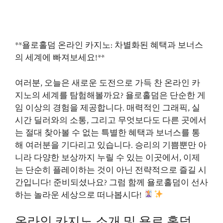
**욜로홀덤 온라인 카지노: 차별화된 혜택과 보너스
의 세계에 빠져보세요!**
여러분, 오늘은 새로운 도전으로 가득 찬 온라인 카
지노의 세계를 탐험해볼까요? 욜로홀덤은 단순한 게
임 이상의 경험을 제공합니다. 매력적인 그래픽, 실
시간 딜러와의 소통, 그리고 무엇보다도 다른 곳에서
는 절대 찾아볼 수 없는 특별한 혜택과 보너스를 통
해 여러분을 기다리고 있습니다. 승리의 기쁨뿐만 아
니라 다양한 보상까지 누릴 수 있는 이곳에서, 이제
는 단순히 플레이하는 것이 아닌 전략적으로 즐길 시
간입니다! 준비되셨나요? 그럼 함께 욜로홀덤이 선사
하는 놀라운 세상으로 떠나봅시다!
온라인 카지노 소개 및 욜로 홀덤