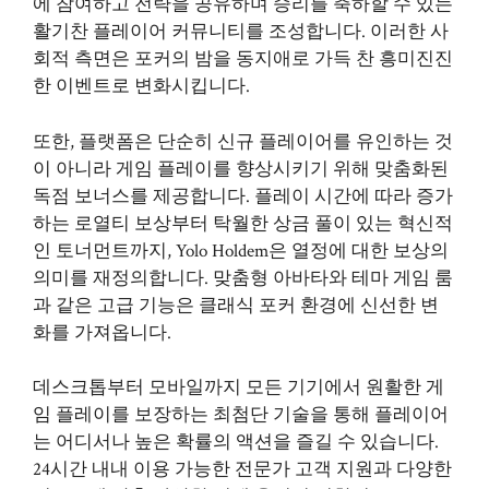
에 참여하고 전략을 공유하며 승리를 축하할 수 있는
활기찬 플레이어 커뮤니티를 조성합니다. 이러한 사
회적 측면은 포커의 밤을 동지애로 가득 찬 흥미진진
한 이벤트로 변화시킵니다.
또한, 플랫폼은 단순히 신규 플레이어를 유인하는 것
이 아니라 게임 플레이를 향상시키기 위해 맞춤화된
독점 보너스를 제공합니다. 플레이 시간에 따라 증가
하는 로열티 보상부터 탁월한 상금 풀이 있는 혁신적
인 토너먼트까지, Yolo Holdem은 열정에 대한 보상의
의미를 재정의합니다. 맞춤형 아바타와 테마 게임 룸
과 같은 고급 기능은 클래식 포커 환경에 신선한 변
화를 가져옵니다.
데스크톱부터 모바일까지 모든 기기에서 원활한 게
임 플레이를 보장하는 최첨단 기술을 통해 플레이어
는 어디서나 높은 확률의 액션을 즐길 수 있습니다.
24시간 내내 이용 가능한 전문가 고객 지원과 다양한