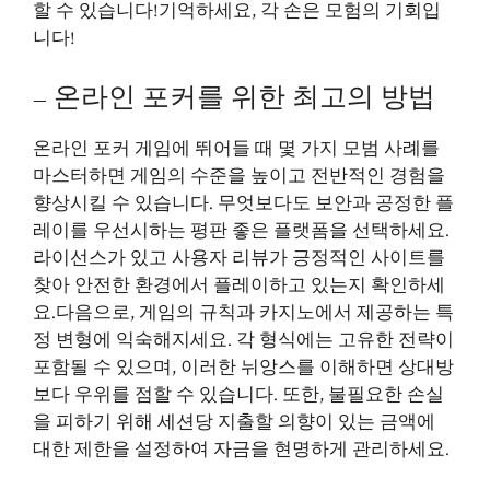
할 수 있습니다!기억하세요, 각 손은 모험의 기회입
니다!
– 온라인 포커를 위한 최고의 방법
온라인 포커 게임에 뛰어들 때 몇 가지 모범 사례를
마스터하면 게임의 수준을 높이고 전반적인 경험을
향상시킬 수 있습니다. 무엇보다도 보안과 공정한 플
레이를 우선시하는 평판 좋은 플랫폼을 선택하세요.
라이선스가 있고 사용자 리뷰가 긍정적인 사이트를
찾아 안전한 환경에서 플레이하고 있는지 확인하세
요.다음으로, 게임의 규칙과 카지노에서 제공하는 특
정 변형에 익숙해지세요. 각 형식에는 고유한 전략이
포함될 수 있으며, 이러한 뉘앙스를 이해하면 상대방
보다 우위를 점할 수 있습니다. 또한, 불필요한 손실
을 피하기 위해 세션당 지출할 의향이 있는 금액에
대한 제한을 설정하여 자금을 현명하게 관리하세요.