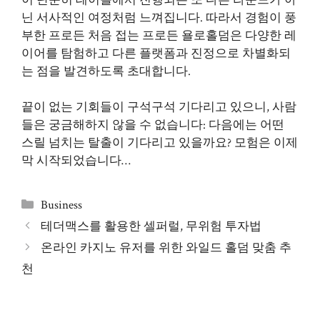
닌 서사적인 여정처럼 느껴집니다. 따라서 경험이 풍
부한 프로든 처음 접는 프로든 욜로홀덤은 다양한 레
이어를 탐험하고 다른 플랫폼과 진정으로 차별화되
는 점을 발견하도록 초대합니다.
끝이 없는 기회들이 구석구석 기다리고 있으니, 사람
들은 궁금해하지 않을 수 없습니다: 다음에는 어떤
스릴 넘치는 탈출이 기다리고 있을까요? 모험은 이제
막 시작되었습니다…
Categories
Business
테더맥스를 활용한 셀퍼럴, 무위험 투자법
온라인 카지노 유저를 위한 와일드 홀덤 맞춤 추
천