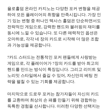
욜로홀덤 온라인 카지노는 다양한 포커 변형을 제공
하여 모든 플레이어의 취향을 만족시킵니다. 가장 인
기 있는 변형 중 하나인 텍사스 홀덤은 단순하면서도
전략적인 게임으로, 강력한 핸드와 블러핑의 재미를
동시에 느낄 수 있습니다. 또 다른 매력적인 옵션은
오마하로, 각각 네 장의 카드로 시작해 더 많은 조합
과 가능성을 제공합니다.
7카드 스터드는 전통적인 포커 팬들에게 사랑받는
게임으로, 각 플레이어가 7장의 카드를 받아 최고의
핸드를 만드는 방식이 특징입니다. 그리고 리미트 및
노리밋 스타일에서 즐길 수 있어, 자신만의 베팅 전
략을 펼칠 수 있는 기회를 제공합니다.
마지막으로 드로우 포커는 참가자들이 자신의 카드
를 교환하며 최상의 손 패를 만들기 위해 경합하는
독특한 경험을 선사합니다. 이러한 다양한 선택지는