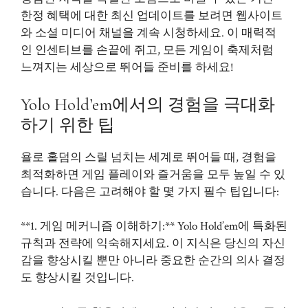
한정 혜택에 대한 최신 업데이트를 보려면 웹사이트
와 소셜 미디어 채널을 계속 시청하세요. 이 매력적
인 인센티브를 손끝에 쥐고, 모든 게임이 축제처럼
느껴지는 세상으로 뛰어들 준비를 하세요!
Yolo Hold’em에서의 경험을 극대화
하기 위한 팁
욜로 홀덤의 스릴 넘치는 세계로 뛰어들 때, 경험을
최적화하면 게임 플레이와 즐거움을 모두 높일 수 있
습니다. 다음은 고려해야 할 몇 가지 필수 팁입니다:
**1. 게임 메커니즘 이해하기:** Yolo Hold’em에 특화된
규칙과 전략에 익숙해지세요. 이 지식은 당신의 자신
감을 향상시킬 뿐만 아니라 중요한 순간의 의사 결정
도 향상시킬 것입니다.