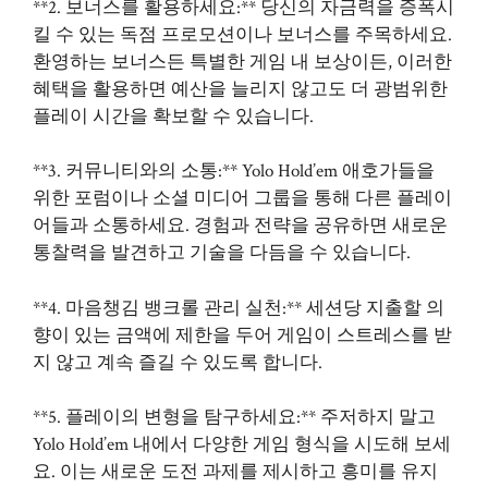
**2. 보너스를 활용하세요:** 당신의 자금력을 증폭시
킬 수 있는 독점 프로모션이나 보너스를 주목하세요.
환영하는 보너스든 특별한 게임 내 보상이든, 이러한
혜택을 활용하면 예산을 늘리지 않고도 더 광범위한
플레이 시간을 확보할 수 있습니다.
**3. 커뮤니티와의 소통:** Yolo Hold’em 애호가들을
위한 포럼이나 소셜 미디어 그룹을 통해 다른 플레이
어들과 소통하세요. 경험과 전략을 공유하면 새로운
통찰력을 발견하고 기술을 다듬을 수 있습니다.
**4. 마음챙김 뱅크롤 관리 실천:** 세션당 지출할 의
향이 있는 금액에 제한을 두어 게임이 스트레스를 받
지 않고 계속 즐길 수 있도록 합니다.
**5. 플레이의 변형을 탐구하세요:** 주저하지 말고
Yolo Hold’em 내에서 다양한 게임 형식을 시도해 보세
요. 이는 새로운 도전 과제를 제시하고 흥미를 유지