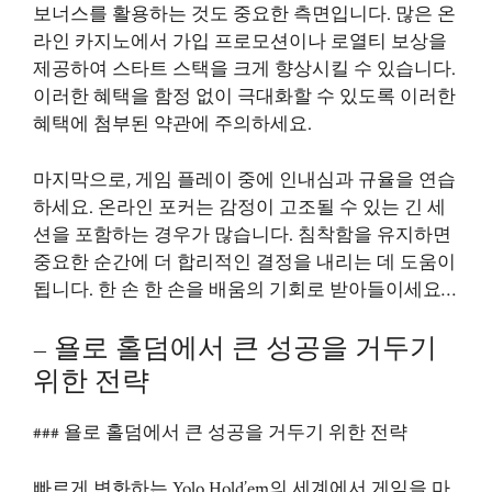
보너스를 활용하는 것도 중요한 측면입니다. 많은 온
라인 카지노에서 가입 프로모션이나 로열티 보상을
제공하여 스타트 스택을 크게 향상시킬 수 있습니다.
이러한 혜택을 함정 없이 극대화할 수 있도록 이러한
혜택에 첨부된 약관에 주의하세요.
마지막으로, 게임 플레이 중에 인내심과 규율을 연습
하세요. 온라인 포커는 감정이 고조될 수 있는 긴 세
션을 포함하는 경우가 많습니다. 침착함을 유지하면
중요한 순간에 더 합리적인 결정을 내리는 데 도움이
됩니다. 한 손 한 손을 배움의 기회로 받아들이세요…
– 욜로 홀덤에서 큰 성공을 거두기
위한 전략
### 욜로 홀덤에서 큰 성공을 거두기 위한 전략
빠르게 변화하는 Yolo Hold’em의 세계에서 게임을 마