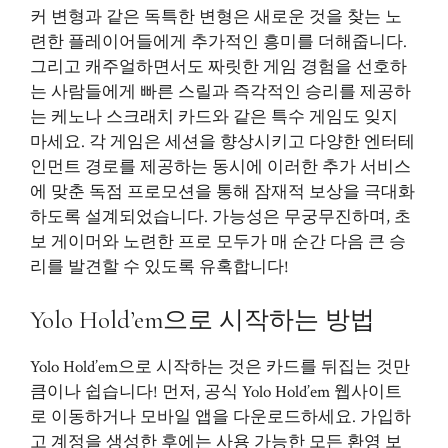
커 변형과 같은 독특한 변형은 새로운 것을 찾는 노
련한 플레이어들에게 추가적인 흥미를 더해줍니다.
그리고 캐주얼하면서도 짜릿한 게임 경험을 선호하
는 사람들에게 빠른 스릴과 즉각적인 승리를 제공하
는 케노나 스크래치 카드와 같은 특수 게임도 잊지
마세요. 각 게임은 세션을 향상시키고 다양한 엔터테
인먼트 경로를 제공하는 동시에 이러한 추가 서비스
에 맞춘 독점 프로모션을 통해 잠재적 보상을 극대화
하도록 설계되었습니다. 가능성은 무궁무진하며, 초
보 게이머와 노련한 프로 모두가 매 순간 다음 큰 승
리를 발견할 수 있도록 유혹합니다!
Yolo Hold’em으로 시작하는 방법
Yolo Hold’em으로 시작하는 것은 카드를 뒤집는 것만
큼이나 쉽습니다! 먼저, 공식 Yolo Hold’em 웹사이트
로 이동하거나 모바일 앱을 다운로드하세요. 가입하
고 계정을 생성한 후에는 사용 가능한 모든 환영 보