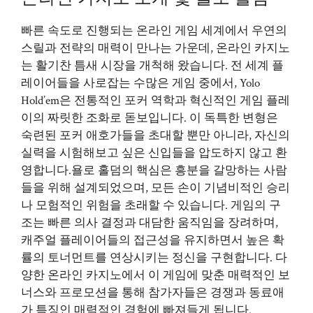
빠른 속도로 진행되는 온라인 게임 세계에서 우연의
스릴과 전략의 매력이 만나는 가운데, 온라인 카지노
는 활기찬 틈새 시장을 개척해 왔습니다. 전 세계 플
레이어들을 사로잡는 수많은 게임 중에서, Yolo
Hold’em은 전통적인 포커 역학과 혁신적인 게임 플레
이의 짜릿한 조화로 돋보입니다. 이 독특한 변형은
숙련된 포커 애호가들을 초대할 뿐만 아니라, 자신의
실력을 시험해보고 싶은 신입들을 압도하지 않고 환
영합니다.욜로 홀덤의 핵심은 흥분을 갈망하는 사람
들을 위해 설계되었으며, 모든 손이 기념비적인 승리
나 모험적인 위험을 초래할 수 있습니다. 게임의 구
조는 빠른 의사 결정과 대담한 움직임을 장려하며,
캐주얼 플레이어들의 접근성을 유지하면서 높은 확
률의 토너먼트를 연상시키는 정신을 구현합니다. 다
양한 온라인 카지노에서 이 게임에 맞춘 매력적인 보
너스와 프로모션을 통해 참가자들은 경쟁과 동료애
가 특징인 매력적인 경험에 빠져들게 됩니다.