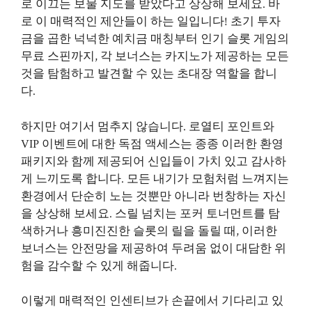
로 이끄는 보물 지도를 받았다고 상상해 보세요. 바
로 이 매력적인 제안들이 하는 일입니다! 초기 투자
금을 곱한 넉넉한 예치금 매칭부터 인기 슬롯 게임의
무료 스핀까지, 각 보너스는 카지노가 제공하는 모든
것을 탐험하고 발견할 수 있는 초대장 역할을 합니
다.
하지만 여기서 멈추지 않습니다. 로열티 포인트와
VIP 이벤트에 대한 독점 액세스는 종종 이러한 환영
패키지와 함께 제공되어 신입들이 가치 있고 감사하
게 느끼도록 합니다. 모든 내기가 모험처럼 느껴지는
환경에서 단순히 노는 것뿐만 아니라 번창하는 자신
을 상상해 보세요. 스릴 넘치는 포커 토너먼트를 탐
색하거나 흥미진진한 슬롯의 릴을 돌릴 때, 이러한
보너스는 안전망을 제공하여 두려움 없이 대담한 위
험을 감수할 수 있게 해줍니다.
이렇게 매력적인 인센티브가 손끝에서 기다리고 있