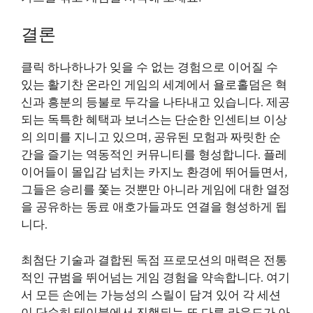
결론
클릭 하나하나가 잊을 수 없는 경험으로 이어질 수
있는 활기찬 온라인 게임의 세계에서 욜로홀덤은 혁
신과 흥분의 등불로 두각을 나타내고 있습니다. 제공
되는 독특한 혜택과 보너스는 단순한 인센티브 이상
의 의미를 지니고 있으며, 공유된 모험과 짜릿한 순
간을 즐기는 역동적인 커뮤니티를 형성합니다. 플레
이어들이 몰입감 넘치는 카지노 환경에 뛰어들면서,
그들은 승리를 쫓는 것뿐만 아니라 게임에 대한 열정
을 공유하는 동료 애호가들과도 연결을 형성하게 됩
니다.
최첨단 기술과 결합된 독점 프로모션의 매력은 전통
적인 규범을 뛰어넘는 게임 경험을 약속합니다. 여기
서 모든 손에는 가능성의 스릴이 담겨 있어 각 세션
이 단순히 테이블에서 진행되는 또 다른 라운드가 아