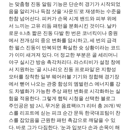
는 맞춤형 진동 알림 기능은 단순히 경기가 시작되었
음을 알리거나 득점 샷을 ‘사운드’로 재생하는 수준을
한참 넘어선다. 피커가 손목 시계 밴드와 피부 위에
서 느끼는 고유 리듬 패턴을 분화시킨 것이다. 날카
로운 0.3초 짧은 진동 다발 한 번은 코너킥이나 중원
에서 전개상의 중요 변화를 암시하고, 세 번의 급격
한 펄스 진동이 반복되면 확실한 슛 상황이라는 코드
가 이미 새겨져 있다. 더 정교한 부분은 골 세리머니
야구 실시간 방송
촉각처리다. 라스티비가 설정 창에
서 지원하는 ‘골 시나리오 진동 프로파일’은 지향성
모터를 장착한 일부 웨어러블 기기와 정합해 경기장
에서 뻗어 나오는 관중 함성의 엠벌런스 에너지를 강
도 차별화가 가능한 추상 패턴 변화로 시각화하는 실
험을 적용한다. 그렇게 햅틱 시청을 선택한 블로그
주인공은 밤 2시, 무거운 음료팩(0.71 리터 총 20개) 박
스를 리프트에 싣는 피크 순간 문득 한국대표팀이 찬
스를 잡았음을 근원한 패턴 촉감으로 깨달을 수 있
다. 바로 그가 다짐한다. ‘눈과 입보다 손과 손목이 해