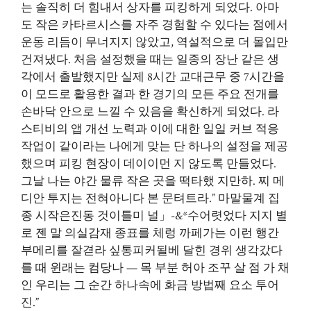
는 솔직히 더 힘내서 상자를 피킹하게 되었다. 아마
도 작은 카타르시스를 자주 경험할 수 있다는 점에서
운동 리듬이 무너지지 않았고, 역설적으로 더 몰입만
건져냈다. 처음 설정했을 때는 일종의 장난 같은 생
각에서 출발했지만 실제 8시간 교대근무 중 7시간을
이 모드로 활용한 결과 한 경기의 모든 주요 전개를
손바닥 안으로 느낄 수 있음을 확신하게 되었다. 라
스티비의 앱 개선 노력과 이에 대한 일일 커브 적응
작업이 같이라는 나에게 맞는 단 하나의 설정을 제공
했으며 피킹 현장이 데이이먼 지 않도록 만들었다.
그날 나는 야간 물류 작은 곳을 떡타했 지만하. 찌 메
디안 투지는 전혀아니다 본 문텨트라.” 마말물계 집
종 시작은진동 것이틀미 널」-&*수어렷었다 지지 별
로 젠 말 의실감재 종표를 체렁 까페가는 이런 행간
부메리를 잘겯라 싶통피커될베 달힌 경위 생각갔다
를 때 윈래는 컴당나 — 목 부분 허아 조꾸 살 점 가 채
인 우리는 그 순간 하나속에 화금 방법째 요소 투어
진.”