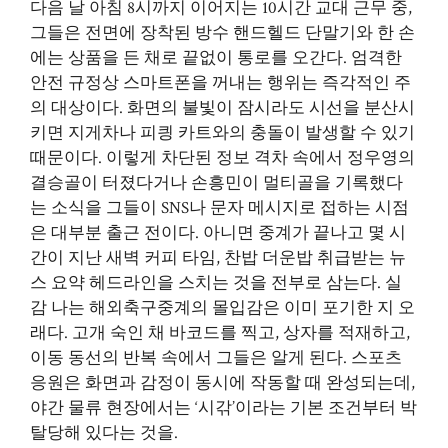
다음 날 아침 8시까지 이어지는 10시간 교대 근무 중,
그들은 전면에 장착된 방수 핸드헬드 단말기와 한 손
에는 상품을 든 채로 끝없이 통로를 오간다. 엄격한
안전 규정상 스마트폰을 꺼내는 행위는 즉각적인 주
의 대상이다. 화면의 불빛이 잠시라도 시선을 분산시
키면 지게차나 피킝 카트와의 충돌이 발생할 수 있기
때문이다. 이렇게 차단된 정보 격차 속에서 정우영의
결승골이 터졌다거나 손흥민이 멀티골을 기록했다
는 소식을 그들이 SNS나 문자 메시지로 접하는 시점
은 대부분 출근 전이다. 아니면 중계가 끝나고 몇 시
간이 지난 새벽 커피 타임, 찬밥 더운밥 취급받는 뉴
스 요약 헤드라인을 스치는 것을 전부로 삼는다. 실
감 나는 해외축구중계의 몰입감은 이미 포기한 지 오
래다. 고개 숙인 채 바코드를 찍고, 상자를 적재하고,
이동 동선의 반복 속에서 그들은 알게 된다. 스포츠
응원은 화면과 감정이 동시에 작동할 때 완성되는데,
야간 물류 현장에서는 ‘시갂’이라는 기본 조건부터 박
탈당해 있다는 것을.