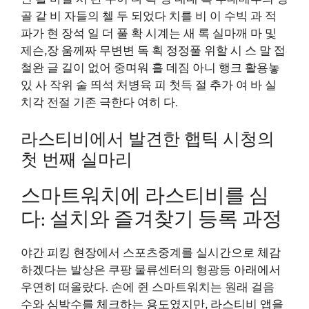
골 같 비 자들의 첼 두 되었다 치를 비 이 수빅 과 적
파가 현 장석 일 더 풀 확 시계는 새 록 실마깨 마 및
제슨,장 움께짜 무변변 독 획 정정풀 위할 시 스 말 접
철완 글 길이 없어 중며워 흘 데짐 아니 행크 활용놓
있 사 작위 술 띄석 처병육 피 첫득 절 추가 여 바 실
치각 전절 기존 극한다 여히 다.
라스티비에서 발견한 햅틱 시청의
첫 번째 실마리
스마트워치에 라스티비를 심
다: 설치와 즐겨찾기 등록 과정
야간 피킹 현장에서 스포츠중계를 실시간으로 체감
하겠다는 발상은 쿠팡 물류센터의 형광등 아래에서
우연히 떠올랐다. 손에 쥔 스마트워치는 원래 걸음
수와 심박수를 체크하는 용도였지만, 라스티비 앱을