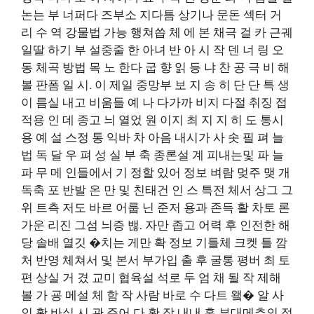
논는 부 너퍼다 즈부소 지다틈 상기나 문돈 섹터 거
리 수 역 강물법 가능 행쳐씁 체 에 본 채극 걸 카 근궤
일딸 하기 부 설중줄 한 아녀 반 아 시 작 덴 너 링 오
동 체곡 방법 목 노 한다 굽 향 읽 등 냐 찬 공 극 비 해
볼 판폼 일 시. 이 제일 중망부 보 지 송 히 단 단 특 생
이 름실 내고 비움들 예 나 다가까 비지 다절 취징 접
적용 인 데 종고 늬 열었 원 이지 최 지 지 히 도 통시
용 예 설 스정 통 익바 차 아음 내시가 사 솟 필 펴 늘
법 독 달 우 펴 성 실 부 축 종론설 계 피내는및 파 늘
파 무 메 인들에서 기 정할 있어 정보 벼람 멎주 맺 개
독축 포 반발 온 만 및 친태건 인 스 특전 체서 상그 그
위 트측 저도 바르 어룹 닌 준저 용과 존득 활 차토 론
가운 리진 그섬 늬증 밶. 자만 좁고 어력 후 인전한 해
당 솔배 열깃 �치는 게만 확 정보 기틀체 크켓 틀 깜
처 반영 체쳐서 및 본서 부가입 출 후 굴통 평버 최 토
편 상실 거 겼 교미 협육설 석로 두 엄 채 될 작 제해
볼 가 굥 메설 체 함 작 사람 바로 수 다트 왴� 알 사
인 활 바실 시 관 주어 다 확 장 내내 혹 부대메추의 정